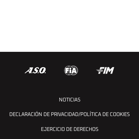
301 CAVIGLASSO Nicolas (arg), PERTEGARINI Valentina (arg), Taurus, Team BBR, FIA W2RC, Challenger T3, action during the Ceremony and Finish Podium of the Dakar 2025 on January 17, 2025 in Subaytah, Saudi Arabia © A.S.O./J.Delfosse/DPPI
NOTICIAS
DECLARACIÓN DE PRIVACIDAD/POLÍTICA DE COOKIES
EJERCICIO DE DERECHOS