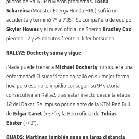
pilotos de RallyGP tuvieron problemas.
Tosha
Schareina
(Monster Energy Honda HRC) sufrió un
accidente y terminó 7° a 7'35''. Su compañero de equipo
Skyler Howes
y el nuevo oficial de Sherco
Bradley Cox
pierden 17 y 25 minutos frente al líder botsuano.
RALLY2: Docherty suma y sigue
¡Nada puede frenar a
Michael Docherty
, ni siquiera una
enfermedad! El sudafricano no salió en su mejor forma
hoy, pero eso no le impidió conseguir su 9ª victoria
consecutiva en Rally2, tras estar invicto desde la etapa
12 del Dakar. Se impuso por delante de la KTM Red Bull
de
Edgar Canet
(+37") y la Hero oficial de
Tobias
Ebster
(+49").
QUADS: Martinez también gana en larga distancia