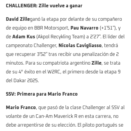
CHALLENGER: Zille vuelve a ganar
David Zille
ganó la etapa por delante de su compañero
de equipo en BBR Motorsport,
Pau Navarro
(+1'51''), y
de
Adam Kus
(Akpol Recykling Team) a 2'27''. El líder del
campeonato Challenger,
Nicolas Cavigliasso
, tendrá
que recuperar 3'52'' tras recibir una penalización de 2
minutos. Para su compatriota argentino
Zille
, se trata
de su 4° éxito en el W2RC, el primero desde la etapa 9
del Dakar 2025.
SSV: Primera para Mario Franco
Mario Franco
, que pasó de la clase Challenger al SSV al
volante de un Can-Am Maverick R en esta carrera, no
debe arrepentirse de su elección. El piloto portugués se