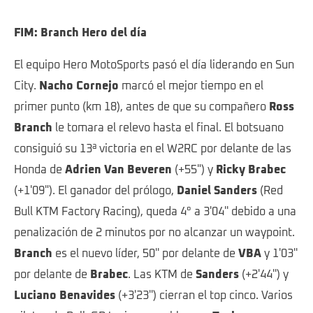
FIM: Branch Hero del día
El equipo Hero MotoSports pasó el día liderando en Sun
City.
Nacho Cornejo
marcó el mejor tiempo en el
primer punto (km 18), antes de que su compañero
Ross
Branch
le tomara el relevo hasta el final. El botsuano
consiguió su 13ª victoria en el W2RC por delante de las
Honda de
Adrien Van Beveren
(+55") y
Ricky Brabec
(+1'09"). El ganador del prólogo,
Daniel Sanders
(Red
Bull KTM Factory Racing), queda 4° a 3'04'' debido a una
penalización de 2 minutos por no alcanzar un waypoint.
Branch
es el nuevo líder, 50'' por delante de
VBA
y 1'03''
por delante de
Brabec
. Las KTM de
Sanders
(+2'44'') y
Luciano Benavides
(+3'23'') cierran el top cinco. Varios