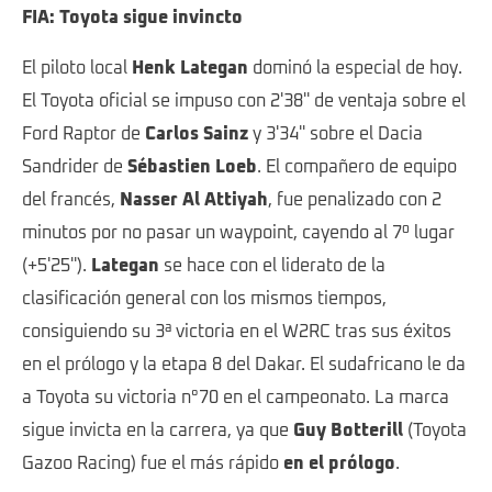
Highlights - Stage 1- South African Safari Rally 2025
FIA: Toyota sigue invincto
El piloto local
Henk Lategan
dominó la especial de hoy.
El Toyota oficial se impuso con 2'38'' de ventaja sobre el
Ford Raptor de
Carlos Sainz
y 3'34'' sobre el Dacia
Sandrider de
Sébastien Loeb
. El compañero de equipo
del francés,
Nasser Al Attiyah
, fue penalizado con 2
minutos por no pasar un waypoint, cayendo al 7º lugar
(+5'25'').
Lategan
se hace con el liderato de la
clasificación general con los mismos tiempos,
consiguiendo su 3ª victoria en el W2RC tras sus éxitos
en el prólogo y la etapa 8 del Dakar. El sudafricano le da
a Toyota su victoria n°70 en el campeonato. La marca
sigue invicta en la carrera, ya que
Guy Botterill
(Toyota
Gazoo Racing) fue el más rápido
en el prólogo
.