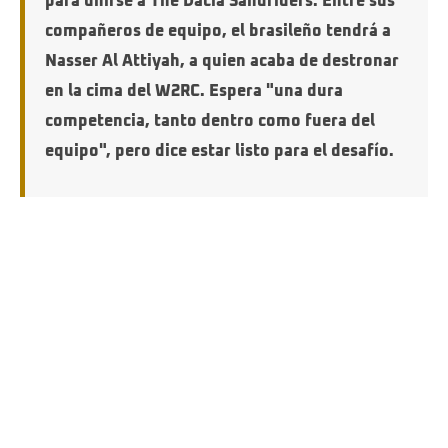
para unirse a The Dacia Sandriders. Entre sus
compañeros de equipo, el brasileño tendrá a
Nasser Al Attiyah, a quien acaba de destronar
en la cima del W2RC. Espera "una dura
competencia, tanto dentro como fuera del
equipo", pero dice estar listo para el desafío.