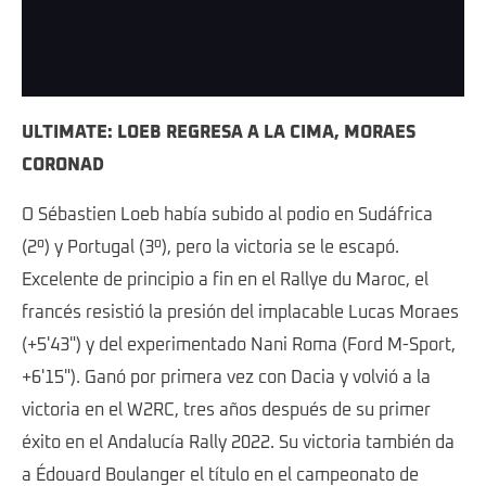
Race Highlights - Rallye du Maroc 2025
ULTIMATE: LOEB REGRESA A LA CIMA, MORAES
CORONAD
O Sébastien Loeb había subido al podio en Sudáfrica
(2º) y Portugal (3º), pero la victoria se le escapó.
Excelente de principio a fin en el Rallye du Maroc, el
francés resistió la presión del implacable Lucas Moraes
(+5'43") y del experimentado Nani Roma (Ford M-Sport,
+6'15"). Ganó por primera vez con Dacia y volvió a la
victoria en el W2RC, tres años después de su primer
éxito en el Andalucía Rally 2022. Su victoria también da
a Édouard Boulanger el título en el campeonato de