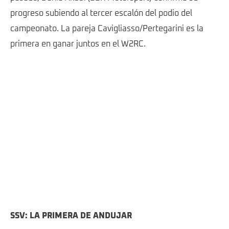
progreso subiendo al tercer escalón del podio del
campeonato. La pareja Cavigliasso/Pertegarini es la
primera en ganar juntos en el W2RC.
12 COX Bradley (RSA), Sherco TVS Rally Factory, Sherco 450 Rally, FIM W2RC, RallyGP, action during the Stage 3 of the Rallye du Maroc 2025, 5th round of the 2025 WR2C on October 15, 2025 around Erfoud, Morocco - Photo Horacio Cabilla / A.S.O © Horacio Cabilla / A.S.O
SSV: LA PRIMERA DE ANDUJAR