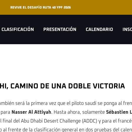
REVIVE EL DESAFÍO RUTA 40 YPF 2026
CLASIFICACIÓN
PRESENTACIÓN
CALENDARIO
INS
AJHI, CAMINO DE UNA DOBLE VICTORIA
ién será la primera vez que el piloto saudí se ponga al frent
o para
Nasser Al Attiyah
. Hasta ahora, solamente
Sébastien 
al final del Abu Dhabi Desert Challenge (ADDC) y para el franc
al frente de la clasificación general en dos pruebas del cale