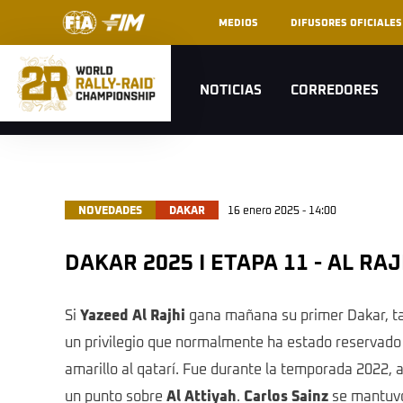
MEDIOS
DIFUSORES OFICIALES
NOTICIAS
CORREDORES
NOVEDADES
DAKAR
16 enero 2025 - 14:00
DAKAR 2025 I ETAPA 11 - AL R
Si
Yazeed Al Rajhi
gana mañana su primer Dakar, tamb
un privilegio que normalmente ha estado reservad
amarillo al qatarí. Fue durante la temporada 2022, 
un punto sobre
Al Attiyah
.
Carlos Sainz
se mantuvo 