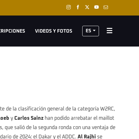
ES
CRIPCIONES
VIDEOS Y FOTOS
e de la clasificación general de la categoría W2RC,
Loeb
y
Carlos Sainz
han podido arrebatar el maillot
és, que salió de la segunda ronda con una ventaja de
ndario de 2024: el Dakar y el ADDC.
Al Rajhi
se