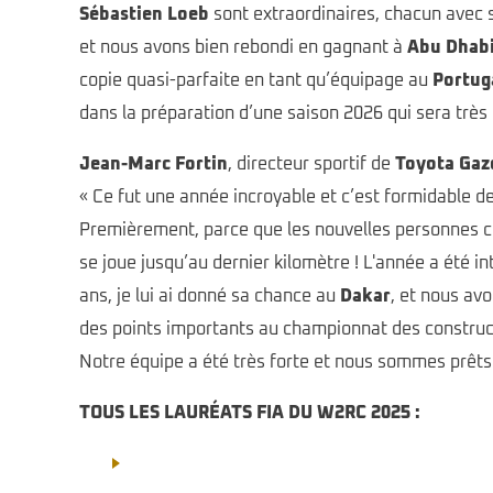
Sébastien Loeb
sont extraordinaires, chacun avec 
et nous avons bien rebondi en gagnant à
Abu Dhab
copie quasi-parfaite en tant qu’équipage au
Portug
dans la préparation d’une saison 2026 qui sera très 
Jean-Marc Fortin
, directeur sportif de
Toyota Gaz
« Ce fut une année incroyable et c’est formidable d
Premièrement, parce que les nouvelles personnes 
se joue jusqu’au dernier kilomètre ! L'année a été in
ans, je lui ai donné sa chance au
Dakar
, et nous av
des points importants au championnat des construct
Notre équipe a été très forte et nous sommes prêts à
TOUS LES LAURÉATS FIA DU W2RC 2025 :