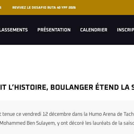
S
REVIVEZ LE DESAFIO RUTA 40 YPF 2026
LASSEMENTS
PRÉSENTATION
CALENDRIER
INSCRI
RIT L’HISTOIRE, BOULANGER ÉTEND LA 
st tenue ce vendredi 12 décembre dans la Humo Arena de Tachk
, Mohammed Ben Sulayem, y ont décoré les lauréats de la sais