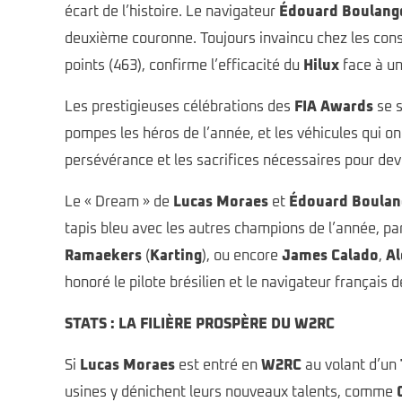
écart de l’histoire. Le navigateur
Édouard Boulang
deuxième couronne. Toujours invaincu chez les con
points (463), confirme l’efficacité du
Hilux
face à un
Les prestigieuses célébrations des
FIA Awards
se s
pompes les héros de l’année, et les véhicules qui on
persévérance et les sacrifices nécessaires pour dev
Le « Dream » de
Lucas Moraes
et
Édouard Boulan
tapis bleu avec les autres champions de l’année, p
Ramaekers
(
Karting
), ou encore
James Calado
,
Al
honoré le pilote brésilien et le navigateur français 
STATS : LA FILIÈRE PROSPÈRE DU W2RC
Si
Lucas Moraes
est entré en
W2RC
au volant d’un
usines y dénichent leurs nouveaux talents, comme