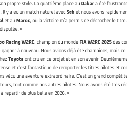
son propre style. La quatrième place au
Dakar
a été frustrante
i
. Il y a eu un match naturel avec
Seb
et nous avons rapidement
al
et au
Maroc
, où la victoire m’a permis de décrocher le titr
disputée. »
oo Racing W2RC
, champion du monde
FIA W2RC 2025
des con
e gagner à nouveau. Nous avions déjà été champions, mais ce ti
chez
Toyota
ont cru en ce projet et en son avenir. Deuxièmeme
tense et c'est fantastique de remporter les titres pilotes et c
ons vécu une aventure extraordinaire. C'est un grand compétit
eurs, tout comme nos autres pilotes. Nous avons été très rég
 repartir de plus belle en 2026. »