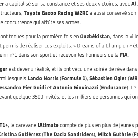
er
a capitalisé sur sa constance et ses deux victoires, avec
Al
structeurs,
Toyota Gazoo Racing W2RC
a aussi conservé son 
e concurrence qui affûte ses armes.
ont tenues pour la première fois en
Ouzbékistan
, dans la vil
t permis de réaliser ces exploits. « Dreams of a Champion » éta
enir n°1 dans son sport et recevoir les honneurs de la
FIA
.
ger
est devenu réalité, et ils ont vécu une soirée de rêve dans
armi lesquels
Lando Norris
(
Formule 1
),
Sébastien Ogier
(
WR
essandro Pier Guidi
et
Antonio Giovinazzi
(
Endurance
). Le
devant quelque 3500 invités, et les milliers de personnes qui ont
T1+
, la caravane
Ultimate
compte de plus en plus de jeunes p
Cristina Gutiérrez
(
The Dacia Sandriders
),
Mitch Guthrie
(
F