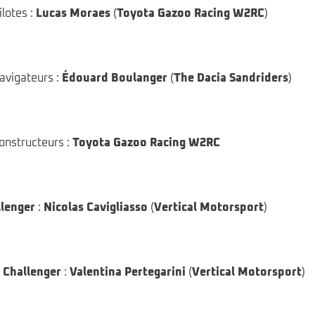
lotes :
Lucas Moraes
(
Toyota Gazoo Racing W2RC
)
avigateurs :
Édouard Boulanger
(
The Dacia Sandriders
)
onstructeurs :
Toyota Gazoo Racing W2RC
llenger
:
Nicolas Cavigliasso
(
Vertical Motorsport
)
s
Challenger
:
Valentina Pertegarini
(
Vertical Motorsport
)