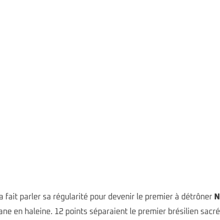
© Alen Milavec 2024 All rights reserved
©
a fait parler sa régularité pour devenir le premier à détrôner
N
ane en haleine. 12 points séparaient le premier brésilien sacr