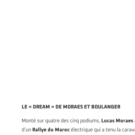
© Alen Milavec 2024 All rights reserved
LE « DREAM » DE MORAES ET BOULANGER
Monté sur quatre des cinq podiums,
Lucas Moraes
d’un
Rallye du Maroc
électrique qui a tenu la carav