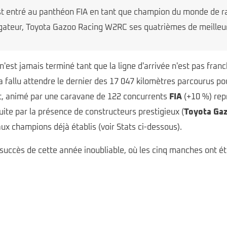
t entré au panthéon FIA en tant que champion du monde de ra
igateur, Toyota Gazoo Racing W2RC ses quatrièmes de meilleur
'est jamais terminé tant que la ligne d'arrivée n'est pas franc
 a fallu attendre le dernier des 17 047 kilomètres parcourus po
t, animé par une caravane de 122 concurrents
FIA
(+10 %) repr
uite par la présence de constructeurs prestigieux (
Toyota Ga
ux champions déjà établis (voir Stats ci-dessous).
uccès de cette année inoubliable, où les cinq manches ont été 