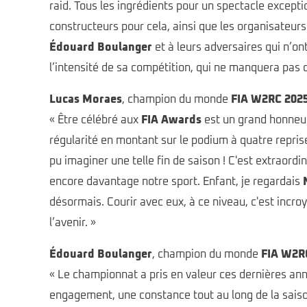
raid. Tous les ingrédients pour un spectacle excepti
constructeurs pour cela, ainsi que les organisateu
Édouard Boulanger
et à leurs adversaires qui n’on
l’intensité de sa compétition, qui ne manquera pas 
Lucas Moraes
, champion du monde
FIA W2RC 202
« Être célébré aux
FIA Awards
est un grand honneur
régularité en montant sur le podium à quatre reprise
pu imaginer une telle fin de saison ! C'est extraordi
encore davantage notre sport. Enfant, je regardais
désormais. Courir avec eux, à ce niveau, c'est incro
l’avenir. »
Édouard Boulanger
, champion du monde
FIA W2R
« Le championnat a pris en valeur ces dernières ann
engagement, une constance tout au long de la saiso