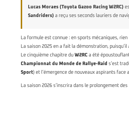
Lucas Moraes (Toyota Gazoo Racing W2RC)
es
Sandriders)
a reçu ses seconds lauriers de nav
La formule est connue : en sports mécaniques, rien n
La saison 2025 en a fait la démonstration, puisqu’il
Le cinquième chapitre du
W2RC
a été époustouflan
Championnat du Monde de Rallye-Raid
s’est trad
Sport
) et l’émergence de nouveaux aspirants face a
La saison 2026 s’inscrira dans le prolongement des s