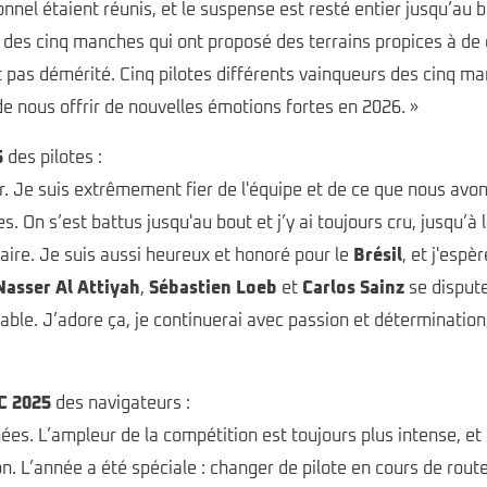
onnel étaient réunis, et le suspense est resté entier jusqu’au
rs des cinq manches qui ont proposé des terrains propices à d
t pas démérité. Cinq pilotes différents vainqueurs des cinq m
de nous offrir de nouvelles émotions fortes en 2026. »
5
des pilotes :
. Je suis extrêmement fier de l'équipe et de ce que nous avon
s. On s’est battus jusqu'au bout et j’y ai toujours cru, jusqu’
naire. Je suis aussi heureux et honoré pour le
Brésil
, et j'espè
Nasser Al Attiyah
,
Sébastien Loeb
et
Carlos Sainz
se dispute
yable. J’adore ça, je continuerai avec passion et détermination
C 2025
des navigateurs :
ées. L’ampleur de la compétition est toujours plus intense, e
n. L’année a été spéciale : changer de pilote en cours de ro