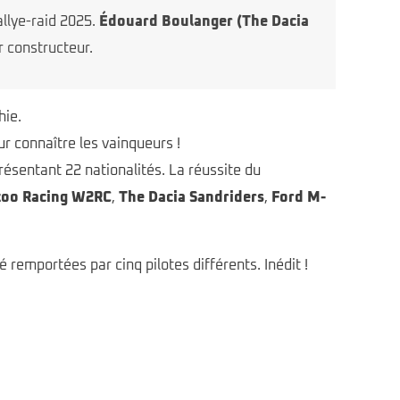
llye-raid 2025.
Édouard Boulanger (The Dacia
 constructeur.
hie.
ur connaître les vainqueurs !
ésentant 22 nationalités. La réussite du
zoo Racing W2RC
,
The Dacia Sandriders
,
Ford M-
remportées par cinq pilotes différents. Inédit !