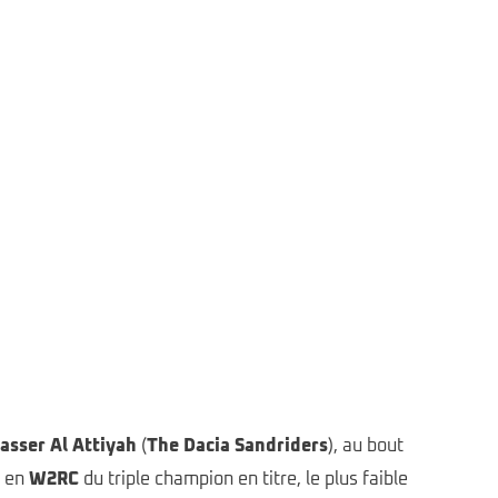
 Alen Milavec 2024 All rights reserved
asser Al Attiyah
(
The Dacia Sandriders
), au bout
é en
W2RC
du triple champion en titre, le plus faible