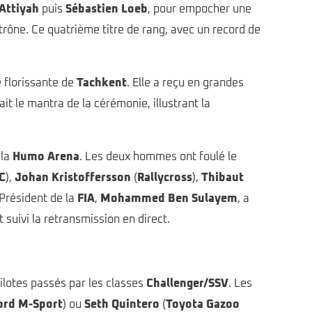
 Attiyah
puis
Sébastien Loeb
, pour empocher une
trône. Ce quatrième titre de rang, avec un record de
le florissante de
Tachkent
. Elle a reçu en grandes
it le mantra de la cérémonie, illustrant la
 la
Humo Arena
. Les deux hommes ont foulé le
C
),
Johan Kristoffersson
(
Rallycross
),
Thibaut
 Président de la
FIA
,
Mohammed Ben Sulayem
, a
 suivi la retransmission en direct.
ilotes passés par les classes
Challenger/SSV
. Les
ord M-Sport
) ou
Seth Quintero
(
Toyota Gazoo