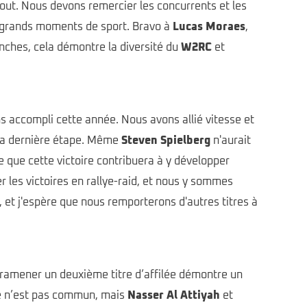
 bout. Nous devons remercier les concurrents et les
e grands moments de sport. Bravo à
Lucas Moraes
,
anches, cela démontre la diversité du
W2RC
et
s accompli cette année. Nous avons allié vitesse et
à la dernière étape. Même
Steven Spielberg
n'aurait
re que cette victoire contribuera à y développer
r les victoires en rallye-raid, et nous y sommes
, et j'espère que nous remporterons d'autres titres à
t ramener un deuxième titre d’affilée démontre un
ute n’est pas commun, mais
Nasser Al Attiyah
et