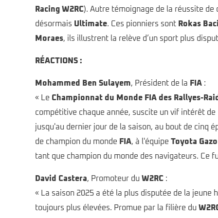
Racing W2RC
). Autre témoignage de la réussite de c
désormais
Ultimate
. Ces pionniers sont
Rokas Bac
Moraes
, ils illustrent la relève d’un sport plus di
RÉACTIONS :
Mohammed Ben Sulayem
, Président de la
FIA
:
« Le
Championnat du Monde FIA des Rallyes-Rai
compétitive chaque année, suscite un vif intérêt de 
jusqu'au dernier jour de la saison, au bout de cinq 
de champion du monde
FIA
, à l'équipe
Toyota Gazo
tant que champion du monde des navigateurs. Ce fut 
David Castera
, Promoteur du
W2RC
:
« La saison 2025 a été la plus disputée de la jeune 
toujours plus élevées. Promue par la filière du
W2R