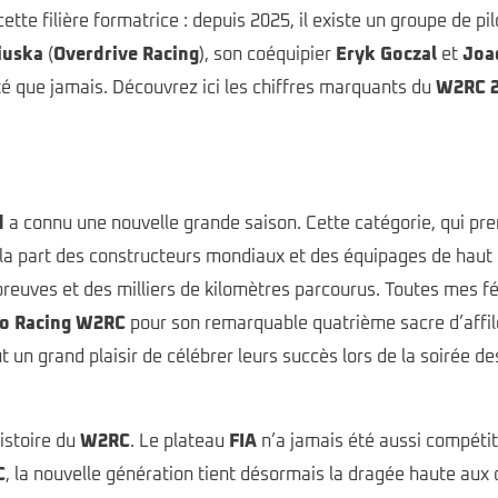
ette filière formatrice : depuis 2025, il existe un groupe de p
iuska
(
Overdrive Racing
), son coéquipier
Eryk Goczal
et
Joa
sputé que jamais. Découvrez ici les chiffres marquants du
W2RC 
d
a connu une nouvelle grande saison. Cette catégorie, qui pren
la part des constructeurs mondiaux et des équipages de haut nive
épreuves et des milliers de kilomètres parcourus. Toutes mes fé
o Racing W2RC
pour son remarquable quatrième sacre d’affil
un grand plaisir de célébrer leurs succès lors de la soirée d
histoire du
W2RC
. Le plateau
FIA
n’a jamais été aussi compéti
C
, la nouvelle génération tient désormais la dragée haute aux