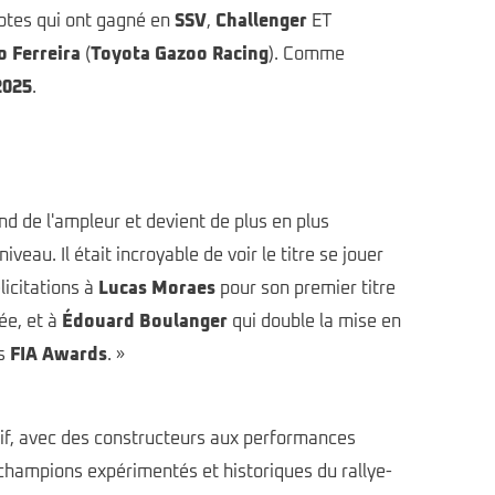
ilotes qui ont gagné en
SSV
,
Challenger
ET
o Ferreira
(
Toyota Gazoo Racing
). Comme
2025
.
d de l'ampleur et devient de plus en plus
au. Il était incroyable de voir le titre se jouer
licitations à
Lucas Moraes
pour son premier titre
ée, et à
Édouard Boulanger
qui double la mise en
es
FIA Awards
. »
tif, avec des constructeurs aux performances
 champions expérimentés et historiques du rallye-