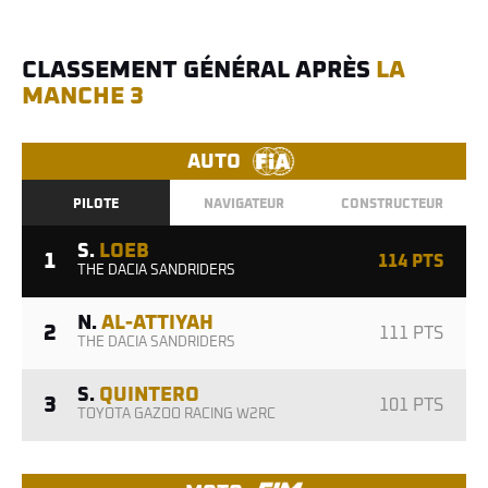
CLASSEMENT GÉNÉRAL APRÈS
LA
MANCHE 3
AUTO
PILOTE
NAVIGATEUR
CONSTRUCTEUR
S.
LOEB
1
114 PTS
THE DACIA SANDRIDERS
N.
AL-ATTIYAH
2
111 PTS
THE DACIA SANDRIDERS
S.
QUINTERO
3
101 PTS
TOYOTA GAZOO RACING W2RC