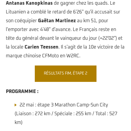
Antanas Kanopkinas
de gagner chez les quads. Le
Lituanien a comblé le retard de 6'26" qu'il accusait sur
son coéquipier
Gaëtan Martinez
au km 51, pour
l'emporter avec 4'48" d'avance. Le Français reste en
tête du général devant le vainqueur du jour (+22'02'') et
la locale
Carien Teessen
. Il s'agit de la 10e victoire de la
marque chinoise CFMoto en W2RC.
RÉSULTATS FIM, ÉTAPE 2
PROGRAMME :
22 mai : étape 3 Marathon Camp-Sun City
(Liaison : 272 km / Spéciale : 255 km / Total : 527
km)