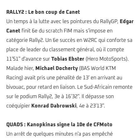
RALLY2 : Le bon coup de Canet
Un temps à la lutte avec les pointures du RallyGP,
Edgar
Canet
finit 6e du scratch FIM mais s'impose en
catégorie Rally2. Un 6e succès en W2RC qui conforte sa
place de leader du classement général, où il compte
11'51'' d'avance sur
Tobias Ebster
(Hero MotoSports).
Malade hier,
Michael Docherty
(BAS World KTM
Racing) avait pris une pénalité de 13' en arrivant au
bivouac, pour retard en liaison. Le Sud-Africain remonte
sur le podium Rally2, 3e à 16'32''. Il dépasse son
coéquipier
Konrad Dabrowski
, 4e à 23'13''.
QUADS : Kanopkinas signe la 10e de CFMoto
Un arrêt de quelques minutes n'a pas empêché