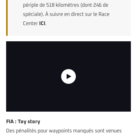
périple de 518 kilomètres (dont 246 de
spéciale). À suivre en direct sur le Race
Center
ICI
.
Highlights - Stage 2 - South African Safari Rally 2025
FIA : Toy story
Des pénalités pour waypoints manqués sont venues