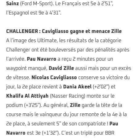
Sainz
(Ford M-Sport). Le Français est 5e à 2'51'',
l’Espagnol est 9e à 4'31''.
CHALLENGER : Cavigliasso gagne et menace Zille
A l’image des Ultimate, les résultats de la catégorie
Challenger ont été bouleversés par des pénalités après
l’arrivée.
Pau Navarro
a reçu 2 minutes pour un
waypoint manqué,
David Zille
aussi mais pour un excès
de vitesse.
Nicolas Cavigliasso
conserve sa victoire du
jour, la 2e place revient à
Dania Akeel
(+2'02'') et
Khalifa Al Attiyah
(Nasser Racing) monte sur le
podium (+3'25''). Au général,
Zille
garde la tête de la
course mais le vainqueur du jour remonte de la 4e à la
2e place, à seulement 5'' de son compatriote !
Pau
Navarro
est 3e (+1'32''). C’est un triplé pour BBR