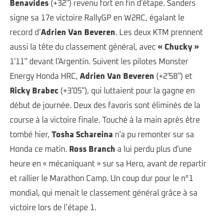
Benavides
(+32'') revenu fort en fin d'étape. Sanders
signe sa 17e victoire RallyGP en W2RC, égalant le
record d’
Adrien Van Beveren
. Les deux KTM prennent
aussi la tête du classement général, avec
« Chucky »
1'11'' devant l'Argentin. Suivent les pilotes Monster
Energy Honda HRC,
Adrien Van Beveren
(+2'58'') et
Ricky Brabec
(+3'05''), qui luttaient pour la gagne en
début de journée. Deux des favoris sont éliminés de la
course à la victoire finale. Touché à la main après être
tombé hier,
Tosha Schareina
n'a pu remonter sur sa
Honda ce matin.
Ross Branch
a lui perdu plus d'une
heure en « mécaniquant » sur sa Hero, avant de repartir
et rallier le Marathon Camp. Un coup dur pour le n°1
mondial, qui menait le classement général grâce à sa
victoire lors de l’étape 1.