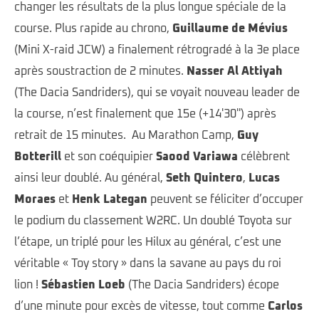
changer les résultats de la plus longue spéciale de la
course. Plus rapide au chrono,
Guillaume de Mévius
(Mini X-raid JCW) a finalement rétrogradé à la 3e place
après soustraction de 2 minutes.
Nasser Al Attiyah
(The Dacia Sandriders), qui se voyait nouveau leader de
la course, n’est finalement que 15e (+14'30'') après
retrait de 15 minutes. Au Marathon Camp,
Guy
Botterill
et son coéquipier
Saood Variawa
célèbrent
ainsi leur doublé. Au général,
Seth Quintero
,
Lucas
Moraes
et
Henk Lategan
peuvent se féliciter d’occuper
le podium du classement W2RC. Un doublé Toyota sur
l’étape, un triplé pour les Hilux au général, c’est une
véritable « Toy story » dans la savane au pays du roi
lion !
Sébastien Loeb
(The Dacia Sandriders) écope
d’une minute pour excès de vitesse, tout comme
Carlos