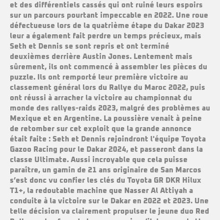
et des différentiels cassés qui ont ruiné leurs espoirs
sur un parcours pourtant impeccable en 2022. Une roue
défectueuse lors de la quatrième étape du Dakar 2023
leur a également fait perdre un temps précieux, mais
Seth et Dennis se sont repris et ont terminé
deuxièmes derrière Austin Jones. Lentement mais
sûrement, ils ont commencé à assembler les pièces du
puzzle. Ils ont remporté leur première victoire au
classement général lors du Rallye du Maroc 2022, puis
ont réussi à arracher la victoire au championnat du
monde des rallyes-raids 2023, malgré des problèmes au
Mexique et en Argentine. La poussière venait à peine
de retomber sur cet exploit que la grande annonce
était faite : Seth et Dennis rejoindront l'équipe Toyota
Gazoo Racing pour le Dakar 2024, et passeront dans la
classe Ultimate. Aussi incroyable que cela puisse
paraître, un gamin de 21 ans originaire de San Marcos
s’est donc vu confier les clés du Toyota GR DKR Hilux
T1+, la redoutable machine que Nasser Al Attiyah a
conduite à la victoire sur le Dakar en 2022 et 2023. Une
telle décision va clairement propulser le jeune duo Red