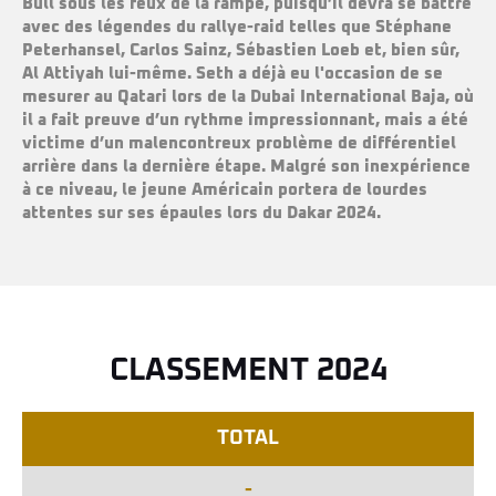
Bull sous les feux de la rampe, puisqu’il devra se battre
avec des légendes du rallye-raid telles que Stéphane
Peterhansel, Carlos Sainz, Sébastien Loeb et, bien sûr,
Al Attiyah lui-même. Seth a déjà eu l'occasion de se
mesurer au Qatari lors de la Dubai International Baja, où
il a fait preuve d’un rythme impressionnant, mais a été
victime d’un malencontreux problème de différentiel
arrière dans la dernière étape. Malgré son inexpérience
à ce niveau, le jeune Américain portera de lourdes
attentes sur ses épaules lors du Dakar 2024.
CLASSEMENT 2024
TOTAL
-