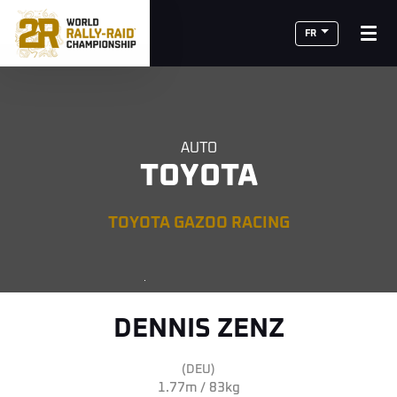
FR
AUTO
TOYOTA
TOYOTA GAZOO RACING
DENNIS ZENZ
(DEU)
1.77m / 83kg