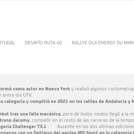
ORTUGAL
DESAFÍO RUTA 40
RALLYE OLA ENERGY DU MA
 formó como actor en Nueva York
y realizó algunos cortometraj
r entre los UTV.
a categoría y compitió en 2021 en los rallies de Andalucía y 
ebut tras una falla mecánica,
pero de todos modos llegó a la me
 Bruno Jacomy
, competir en el resto de las carreras de la temp
egoría Challenger T3.1
· Ausente en las dos últimas ediciones
rruecos con un Optimus del equipo MD Sport en la categoría 