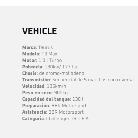
VEHICLE
Marca
: Taurus
Modelo
: T3 Max
Motor
: 1.0 l Turbo
Potencia
: 130kw/ 177 hp
Chasis
: de cromo-molibdeno
Transmisión
: Secuencial de 5 marchas con reversa
Velocidad
: 135km/h
Peso en seco
: 900kg
Capacidad del tanque
: 130 l
Preparación
: BBR Motorsport
Asistencia
: BBR Motorsport
Categoría
: Challenger T3.1 FIA