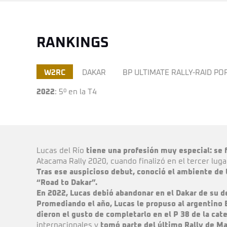
RANKINGS
W2RC
DAKAR
BP ULTIMATE RALLY-RAID P
2022
: 5º en la T4
Lucas del Río
tiene una profesión muy especial: se
Atacama Rally 2020, cuando finalizó en el tercer luga
Tras ese auspicioso debut,
conoció el ambiente de l
“Road to Dakar”.
En 2022, Lucas debió abandonar en el Dakar de su d
Promediando el año, Lucas le propuso al argentino
dieron el gusto de completarlo en el P 38 de la cat
internacionales y
tomó parte del último Rally de Ma