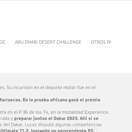
ROC
ABU DHABI DESERT CHALLENGE
OTROS PALMARÉS
es. Su incursión en el deporte motor fue en el
Marruecos. En la prueba africana ganó el premio
ta en el P 36 de los T4, en la modalidad Experience.
orada y
preparar juntos el Dakar 2023. Allí sí se
 del Dakar, Lucas disputó algunas competencias
Ultimate T1.2, logrando un sorprendente P2.
·