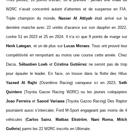
W2RC n’avait concentré autant d’attentes et de suspense en FIA.
Triple champion du monde,
Nasser Al Attiyah
était arrivé sur la
dernière manche avec 22 unités d’avance sur son dauphin en 2022,
contre 51 en 2023 et 25 en 2024. Il n’a ici que 9 points de marge sur
Henk Lategan
, et un de plus sur
Lucas Moraes
. Tous ont prouvé leur
compétitivité en remportant au moins une course cette année. Chez
Dacia,
Sébastien Loeb
et
Cristina Gutiérrez
ne seront pas de trop
pour épauler le leader. En face, on trouve dans la flotte des Hilux
Yazeed Al Rajhi
(Overdrive Racing) vainqueur ici en 2023,
Seth
Quintero
(Toyota Gazoo Racing W2RC) ou les jeunes coéquipiers
Joao
Ferreira
et
Saood Variawa
(Toyota Gazoo Racing) Des Raptor
pourraient aussi s’intercaler, Ford M-Sport engageant pas moins de 4
véhicules (
Carlos
Sainz
,
Mattias
Ekström
,
Nani
Roma
,
Mitch
Guthrie
) parmi les 22 W2RC inscrits en Ultimate.