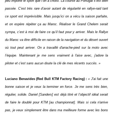
peu importe le sport que l’on a choisi. La course au Portugal s’est bien
passée. C’est très rare d’avoir autant de régularité en rallye-raid tant
ce sport est imprévisible. Mais jusqu’ici on a vécu la saison parfaite,
et on espère répéter ça au Maroc. Réaliser le Grand Chelem serait
sympa, c’est à moi de faire ce qu’il faut pour y arriver. Mais le Rallye
du Maroc va être difficile en raison de la navigation et du désert ouvert
où tout peut arriver. On a travaillé d'arrache-pied sur la moto avec
l’équipe. Maintenant je me sens vraiment à l'aise avec, j'adore la
piloter et c'est sans aucun doute la clé de mes récents succès. »
Luciano Benavides (Red Bull KTM Factory Racing) :
« J'ai fait une
bonne saison et je veux la terminer en force. Je me sens très bien,
régulier, solide. Daniel [Sanders] est déjà titré et l’objectif idéal serait
de faire le doublé pour KTM [au championnat]. Mais si cela n'arrive
pas, je veux simplement être dans ma meilleure forme avec les bons