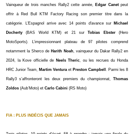
Vainqueur de trois manches Rally2 cette année,
Edgar Canet
peut
offrir à Red Bull KTM Factory Racing son premier titre dans la
catégorie. L'Espagnol arrive avec 14 points d'avance sur
Michael
Docherty
(BAS World KTM) et 21 sur
Tobias Ebster
(Hero
MotoSports). L’impressionnant plateau de 97 pilotes comprend
notamment la Sherco de
Harith Noah
, vainqueur du Dakar Rally2 en
2024,
la Kove officielle de
Neels Theric
, ou les recrues du Honda
HRC Junior Team,
Martim Ventura
et
Preston Campbell
. Parmi les 8
Rally3 s’affronteront les deux premiers du championnat,
Thomas
Zoldos
(Aub’Moto) et
Carlo Cabini
(RS Moto)
FIA : PLUS INDÉCIS QUE JAMAIS
Trois pilotes, 10 points d’écart, 58 à prendre : jamais une finale du