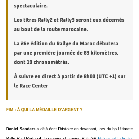
spectaculaire.
Les titres Rally2 et Rally3 seront eux décernés
au bout de la route marocaine.
La 26e édition du Rallye du Maroc débutera
par une première journée de 83 kilomètres,
dont 19 chronométrés.
À suivre en direct à partir de 8h00 (UTC +1)
sur
le Race Center
FIM : À QUI LA MÉDAILLE D’ARGENT ?
Daniel Sanders
a déjà écrit l’histoire en devenant, lors du bp Ultimate
Rally Raid Portugal, le premier champion RallyGP
titré avant la finale
.