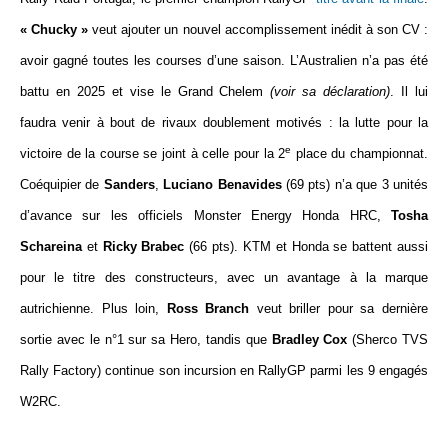
« Chucky »
veut ajouter un nouvel accomplissement inédit à son CV :
avoir gagné toutes les courses d’une saison. L’Australien n’a pas été
battu en 2025 et vise le Grand Chelem
(voir sa déclaration)
. Il lui
faudra venir à bout de rivaux doublement motivés : la lutte pour la
e
victoire de la course se joint à celle pour la 2
place du championnat.
Coéquipier de
Sanders
,
Luciano Benavides
(69 pts) n’a que 3 unités
d’avance sur les officiels Monster Energy Honda HRC,
Tosha
Schareina
et
Ricky Brabec
(66 pts). KTM et Honda se battent aussi
pour le titre des constructeurs, avec un avantage à la marque
autrichienne. Plus loin,
Ross Branch
veut briller pour sa dernière
sortie avec le n°1 sur sa Hero, tandis que
Bradley Cox
(Sherco TVS
Rally Factory) continue son incursion en RallyGP parmi les 9 engagés
W2RC.