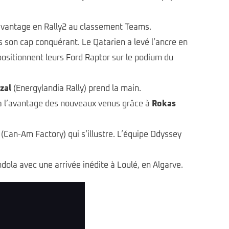
’avantage en Rally2 au classement Teams.
s son cap conquérant. Le Qatarien a levé l’ancre en
ositionnent leurs Ford Raptor sur le podium du
zal
(Energylandia Rally) prend la main.
é à l’avantage des nouveaux venus grâce à
Rokas
(Can-Am Factory) qui s’illustre. L’équipe Odyssey
dola avec une arrivée inédite à Loulé, en Algarve.