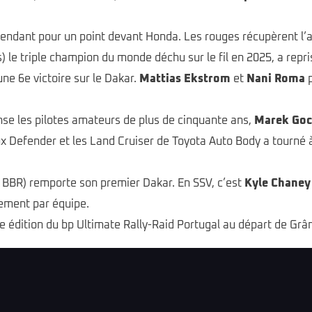
cendant pour un point devant Honda. Les rouges récupèrent l
 le triple champion du monde déchu sur le fil en 2025, a repri
une 6e victoire sur le Dakar.
Mattias Ekstrom
et
Nani Roma
p
e les pilotes amateurs de plus de cinquante ans,
Marek Goc
aux Defender et les Land Cruiser de Toyota Auto Body a tourn
BBR) remporte son premier Dakar. En SSV, c’est
Kyle Chaney
ement par équipe.
 édition du bp Ultimate Rally-Raid Portugal au départ de Grân