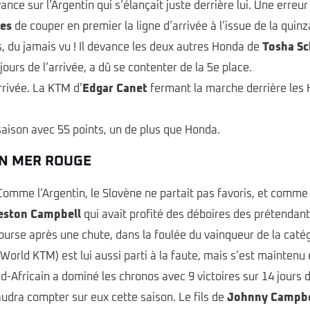
ance sur l’Argentin qui s’élançait juste derrière lui. Une erreu
es
de couper en premier la ligne d’arrivée à l’issue de la qui
, du jamais vu ! Il devance les deux autres Honda de
Tosha Sc
 jours de l’arrivée, a dû se contenter de la 5e place.
rrivée. La KTM d’
Edgar Canet
fermant la marche derrière les
aison avec 55 points, un de plus que Honda.
EN MER ROUGE
 Comme l’Argentin, le Slovène ne partait pas favoris, et comme 
eston Campbell
qui avait profité des déboires des prétendan
course après une chute, dans la foulée du vainqueur de la catég
World KTM) est lui aussi parti à la faute, mais s’est maintenu
-Africain a dominé les chronos avec 9 victoires sur 14 jours 
audra compter sur eux cette saison. Le fils de
Johnny Campbe