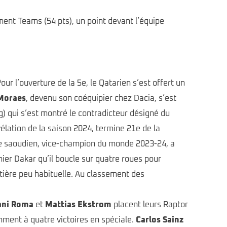
nt Teams (54 pts), un point devant l’équipe
r l’ouverture de la 5e, le Qatarien s’est offert un
Moraes
, devenu son coéquipier chez Dacia, s’est
) qui s’est montré le contradicteur désigné du
vélation de la saison 2024, termine 21e de la
tre saoudien, vice-champion du monde 2023-24, a
emier Dakar qu’il boucle sur quatre roues pour
tière peu habituelle. Au classement des
ani Roma
et
Mattias Ekstrom
placent leurs Raptor
mment à quatre victoires en spéciale.
Carlos Sainz