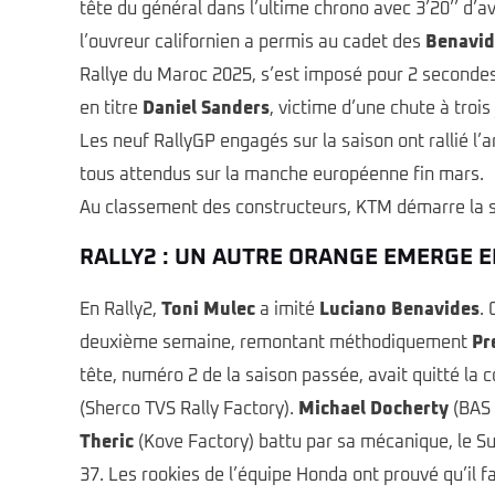
tête du général dans l’ultime chrono avec 3’20’’ d’av
l’ouvreur californien a permis au cadet des
Benavid
Rallye du Maroc 2025, s’est imposé pour 2 secondes
en titre
Daniel Sanders
, victime d’une chute à trois
Les neuf RallyGP engagés sur la saison ont rallié l’a
tous attendus sur la manche européenne fin mars.
Au classement des constructeurs, KTM démarre la s
RALLY2 : UN AUTRE ORANGE EMERGE 
En Rally2,
Toni Mulec
a imité
Luciano Benavides
.
deuxième semaine, remontant méthodiquement
Pr
tête, numéro 2 de la saison passée, avait quitté la 
(Sherco TVS Rally Factory).
Michael Docherty
(BAS 
Theric
(Kove Factory) battu par sa mécanique, le Sud
37. Les rookies de l’équipe Honda ont prouvé qu’il f