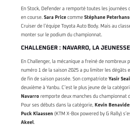
En Stock, Defender a remporté toutes les journées 
en course.
Sara Price
comme
Stéphane Peterhans
Cruiser de l’équipe Toyota Auto Body. Mais au class
monter sur le podium du championnat.
CHALLENGER : NAVARRO, LA JEUNESSE
En Challenger, la mécanique a freiné de nombreux 
numéro 1 de la saison 2025 a pu limiter les dégâts e
de fin de saison passée. Son compatriote
Yasir Sea
deuxième à Yanbu. C’est le plus jeune de la catégorie
Navarro
remporte deux manches du championnat de s
Pour ses débuts dans la catégorie,
Kevin Benavide
Puck Klaassen
(KTM X-Box powered by G Rally) s’est
Akeel
.