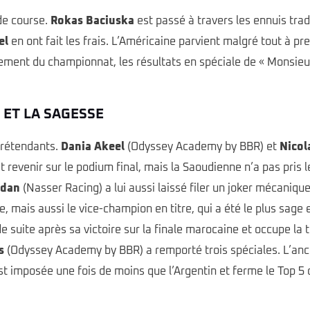
de course.
Rokas Baciuska
est passé à travers les ennuis tra
el
en ont fait les frais. L’Américaine parvient malgré tout à pr
ement du championnat, les résultats en spéciale de « Monsieu
 ET LA SAGESSE
prétendants.
Dania Akeel
(Odyssey Academy by BBR) et
Nicol
t revenir sur le podium final, mais la Saoudienne n’a pas pris
idan
(Nasser Racing) a lui aussi laissé filer un joker mécanique
, mais aussi le vice-champion en titre, qui a été le plus sage 
uite après sa victoire sur la finale marocaine et occupe la 
s
(Odyssey Academy by BBR) a remporté trois spéciales. L’anci
 imposée une fois de moins que l’Argentin et ferme le Top 5 de