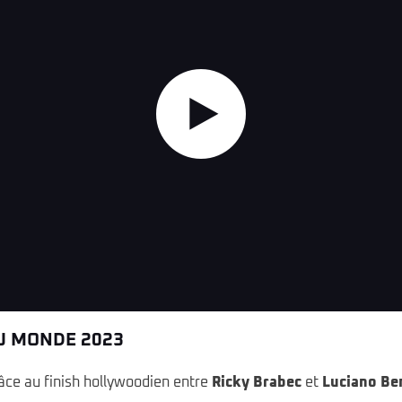
Highlights
DU MONDE 2023
râce au finish hollywoodien entre
Ricky Brabec
et
Luciano Be