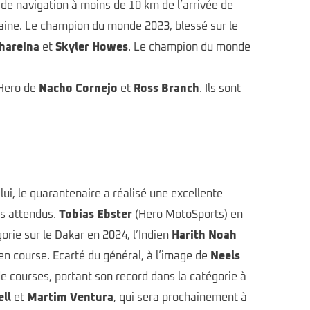
r de navigation à moins de 10 km de l’arrivée de
nzaine. Le champion du monde 2023, blessé sur le
hareina
et
Skyler Howes
. Le champion du monde
 Hero de
Nacho Cornejo
et
Ross Branch
. Ils sont
lui, le quarantenaire a réalisé une excellente
ts attendus.
Tobias Ebster
(Hero MotoSports) en
orie sur le Dakar en 2024, l’Indien
Harith Noah
 en course. Ecarté du général, à l’image de
Neels
de courses, portant son record dans la catégorie à
ll
et
Martim Ventura
, qui sera prochainement à