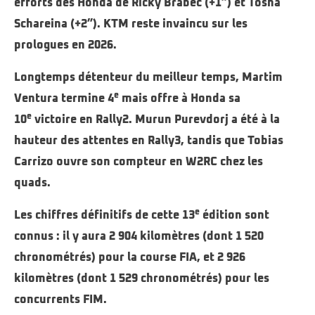
efforts des Honda de Ricky Brabec (+1”) et Tosha
Schareina (+2”). KTM reste invaincu sur les
prologues en 2026.
Longtemps détenteur du meilleur temps, Martim
e
Ventura termine 4
mais offre à Honda sa
e
10
victoire en Rally2. Murun Purevdorj a été à la
hauteur des attentes en Rally3, tandis que Tobias
Carrizo ouvre son compteur en W2RC chez les
quads.
e
Les chiffres définitifs de cette 13
édition sont
connus : il y aura 2 904 kilomètres (dont 1 520
chronométrés) pour la course FIA, et 2 926
kilomètres (dont 1 529 chronométrés) pour les
concurrents FIM.