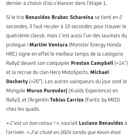
dernier à choisir d’où s'élancer dans l'étape 1.
Si le trio
Benavides
-
Brabec
-
Schareina
se tient en 2
secondes, il faut reculer à 10 secondes pour trouver le
quatrième classé, mais c’est aussi l’un des lauréats du
prologue !
Martim Ventura
(Monster Energy Honda
HRC) signe en effet le meilleur temps de la catégorie
Rally2 devant son coéquipier
Preston Campbell
(+14”)
et la recrue du clan Hero MotoSports,
Michael
Docherty
(+20”). Les autres vainqueurs du jour sont le
Mongole
Murun Purevdorj
(Xraids Experience) en
Rally3, et l'Argentin
Tobias Carrizo
(Fantic by MED)
chez les quads.
« C’est un bon retour ! »
, souriait
Luciano Benavides
à
l'arrivée.
« J’ai chuté en 2024 tandis que Kevin était