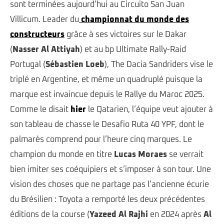
sont terminées aujourd’hui au Circuito San Juan
Villicum. Leader du
championnat du monde des
constructeurs
grâce à ses victoires sur le Dakar
(
Nasser Al Attiyah
) et au bp Ultimate Rally-Raid
Portugal (
Sébastien Loeb
), The Dacia Sandriders vise le
triplé en Argentine, et même un quadruplé puisque la
marque est invaincue depuis le Rallye du Maroc 2025.
Comme le disait
hier
le Qatarien, l’équipe veut ajouter à
son tableau de chasse le Desafio Ruta 40 YPF, dont le
palmarès comprend pour l’heure cinq marques. Le
champion du monde en titre
Lucas Moraes
se verrait
bien imiter ses coéquipiers et s’imposer à son tour. Une
vision des choses que ne partage pas l’ancienne écurie
du Brésilien : Toyota a remporté les deux précédentes
éditions de la course (
Yazeed Al Rajhi
en 2024 après
Al