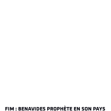
84 VENTURA Martim (por), Monster Energy Honda HRC, Honda CRF 450 Replica, FIM W2RC, Rally2, action during the Prologue of the Desafio Ruta 40 2026, 3rd round of the 2026 WR2C on May 24, 2026 in Albardón, Argentina © EdoPhoto / DPPI
FIM : BENAVIDES PROPHÈTE EN SON PAYS