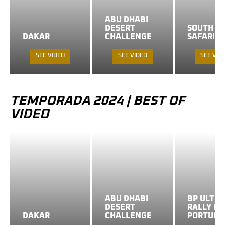
ABU DHABI
DESERT
SOUTH A
DAKAR
CHALLENGE
SAFARI R
SEE VIDEO
SEE VIDEO
SEE VID
TEMPORADA 2024
| BEST OF
VIDEO
ABU DHABI
BP ULTI
DESERT
RALLY RA
DAKAR
CHALLENGE
PORTUGA