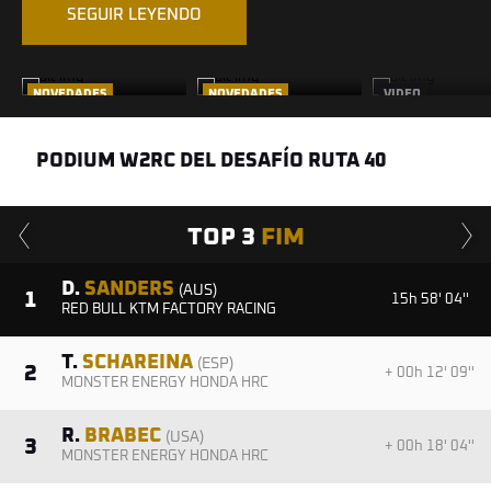
SEGUIR LEYENDO
NOVEDADES
NOVEDADES
VIDEO
JUEGO, SETH Y
UN RALLYE OLA
DR40 | LOS
PARTIDO
ENERGY DU MAROC
MEJORES
2026 ENTRE
MOMENTOS
PODIUM W2RC DEL DESAFÍO RUTA 40
CONTINUIDAD...
TOP 3
FIM
D.
SANDERS
(AUS)
1
15h 58' 04''
RED BULL KTM FACTORY RACING
T.
SCHAREINA
(ESP)
2
+ 00h 12' 09''
MONSTER ENERGY HONDA HRC
R.
BRABEC
(USA)
3
+ 00h 18' 04''
MONSTER ENERGY HONDA HRC