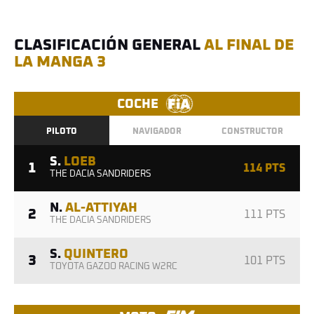
CLASIFICACIÓN GENERAL
AL FINAL DE
LA MANGA 3
COCHE
PILOTO
NAVIGADOR
CONSTRUCTOR
S.
LOEB
1
114 PTS
THE DACIA SANDRIDERS
N.
AL-ATTIYAH
2
111 PTS
THE DACIA SANDRIDERS
S.
QUINTERO
3
101 PTS
TOYOTA GAZOO RACING W2RC