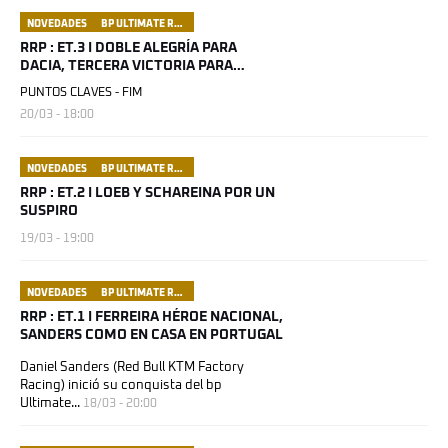
NOVEDADES
BP ULTIMATE RALLY RAID PORTUGAL
RRP : ET.3 I DOBLE ALEGRÍA PARA
DACIA, TERCERA VICTORIA PARA
SANDERS
PUNTOS CLAVES - FIM
20/03 - 18:00
NOVEDADES
BP ULTIMATE RALLY RAID PORTUGAL
RRP : ET.2 I LOEB Y SCHAREINA POR UN
SUSPIRO
19/03 - 19:00
NOVEDADES
BP ULTIMATE RALLY RAID PORTUGAL
RRP : ET.1 I FERREIRA HÉROE NACIONAL,
SANDERS COMO EN CASA EN PORTUGAL
Daniel Sanders (Red Bull KTM Factory
Racing) inició su conquista del bp
Ultimate...
18/03 - 20:00