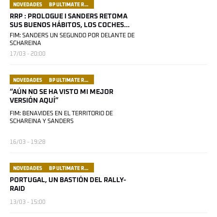
NOVEDADES
BP ULTIMATE RALLY RAID PORTUGAL
RRP : PROLOGUE I SANDERS RETOMA
SUS BUENOS HÁBITOS, LOS COCHES
LISTOS PARA SALIR
FIM: SANDERS UN SEGUNDO POR DELANTE DE
SCHAREINA
17/03 - 20:00
NOVEDADES
BP ULTIMATE RALLY RAID PORTUGAL
“AÚN NO SE HA VISTO MI MEJOR
VERSIÓN AQUÍ”
FIM: BENAVIDES EN EL TERRITORIO DE
SCHAREINA Y SANDERS
16/03 - 19:28
NOVEDADES
BP ULTIMATE RALLY RAID PORTUGAL
PORTUGAL, UN BASTIÓN DEL RALLY-
RAID
13/03 - 15:00