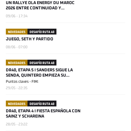
UN RALLYE OLA ENERGY DU MAROC
2026 ENTRE CONTINUIDAD Y
NOVEDADES
09/06 - 17:34
NOVEDADES
DESAFÍO RUTA 40
JUEGO, SETH Y PARTIDO
08/06 - 07:00
NOVEDADES
DESAFÍO RUTA 40
DR40, ETAPA 5 I SANDERS SIGUE LA
SENDA, QUINTERO EMPIEZA SU
LEYENDA
Puntos claves - FIM:
29/05 - 22:35
NOVEDADES
DESAFÍO RUTA 40
DR40, ETAPA 4 I FIESTA ESPAÑOLA CON
SAINZ Y SCHAREINA
28/05 - 23:22