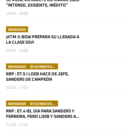
SE VIENE UN RALLYE DU MAROC 2026
“INTENSO, EXIGENTE, INÉDITO”
14/04 - 16:00
NOVEDADES
¡KTM X-BOW PREPARA SU LLEGADA A
LA CLASE SSV!
03/04 - 14:00
NOVEDADES
BP ULTIMATE RALLY RAID PORTUGAL
RRP : ET.5 I LOEB HACE DE JEFE,
SANDERS DE CAMPEÓN
22/03 - 17:03
NOVEDADES
BP ULTIMATE RALLY RAID PORTUGAL
RRP : ET.4 IEL DÍA PARA SANDERS Y
FERREIRA, PERO LOEB Y SANDERS A
POR LA CARRERA
21/03 - 17:46