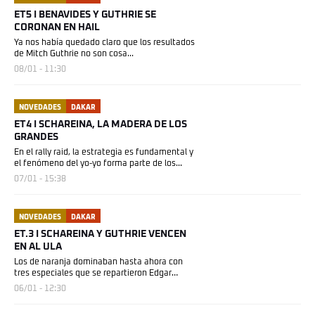
ET5 I BENAVIDES Y GUTHRIE SE
CORONAN EN HAIL
Ya nos había quedado claro que los resultados
de Mitch Guthrie no son cosa...
08/01 - 11:30
NOVEDADES
DAKAR
ET4 I SCHAREINA, LA MADERA DE LOS
GRANDES
En el rally raid, la estrategia es fundamental y
el fenómeno del yo-yo forma parte de los...
07/01 - 15:38
NOVEDADES
DAKAR
ET.3 I SCHAREINA Y GUTHRIE VENCEN
EN AL ULA
Los de naranja dominaban hasta ahora con
tres especiales que se repartieron Edgar
Canet y Daniel...
06/01 - 12:30