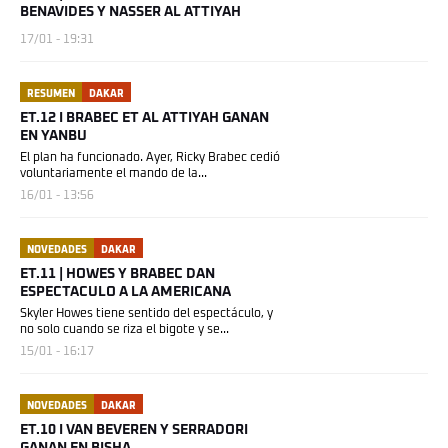
BENAVIDES Y NASSER AL ATTIYAH
17/01 - 19:31
RESUMEN
DAKAR
ET.12 I BRABEC ET AL ATTIYAH GANAN
EN YANBU
El plan ha funcionado. Ayer, Ricky Brabec cedió
voluntariamente el mando de la...
16/01 - 13:56
NOVEDADES
DAKAR
ET.11 | HOWES Y BRABEC DAN
ESPECTACULO A LA AMERICANA
Skyler Howes tiene sentido del espectáculo, y
no solo cuando se riza el bigote y se...
15/01 - 16:17
NOVEDADES
DAKAR
ET.10 I VAN BEVEREN Y SERRADORI