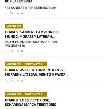
POR LA LEYENDA
FIM: SANDERS A POR EL GRAND SLAM
03/10 - 14:54
NOVEDADES
ETAPA 5 I SANDERS CAMPEÓN DEL
MUNDO, MORAES Y LATEGAN
CANDIDATOS AL TÍTULO
RALLYGP: SANDERS, UNA HAZAÑA SIN
PRECEDENTES
28/09 - 19:18
NOVEDADES
BP ULTIMATE RALLY RAID PORTUGAL
ETAPA 4 I AVISO DE TORMENTA ENTRE
MORAES Y LATEGAN, VIENTO A FAVOR
DE SANDERS
27/09 - 19:20
NOVEDADES
BP ULTIMATE RALLY RAID PORTUGAL
ÉTAPE 3 I LOEB VICTORIOSO,
SCHAREINA MARCA TERRITORIO