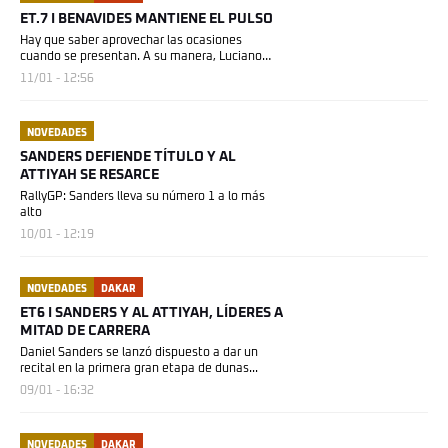
ET.7 I BENAVIDES MANTIENE EL PULSO
Hay que saber aprovechar las ocasiones
cuando se presentan. A su manera, Luciano
Benavides es...
11/01 - 12:56
NOVEDADES
SANDERS DEFIENDE TÍTULO Y AL
ATTIYAH SE RESARCE
RallyGP: Sanders lleva su número 1 a lo más
alto
10/01 - 12:19
NOVEDADES
DAKAR
ET6 I SANDERS Y AL ATTIYAH, LÍDERES A
MITAD DE CARRERA
Daniel Sanders se lanzó dispuesto a dar un
recital en la primera gran etapa de dunas...
09/01 - 16:32
NOVEDADES
DAKAR