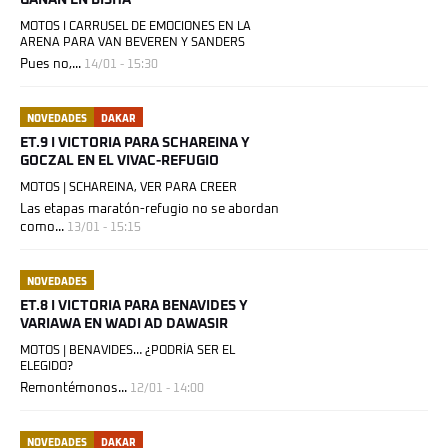
GANAN EN BISHA
MOTOS I CARRUSEL DE EMOCIONES EN LA
ARENA PARA VAN BEVEREN Y SANDERS
Pues no,...
14/01 - 15:30
NOVEDADES
DAKAR
ET.9 I VICTORIA PARA SCHAREINA Y
GOCZAL EN EL VIVAC-REFUGIO
MOTOS | SCHAREINA, VER PARA CREER
Las etapas maratón-refugio no se abordan
como...
13/01 - 15:15
NOVEDADES
ET.8 I VICTORIA PARA BENAVIDES Y
VARIAWA EN WADI AD DAWASIR
MOTOS | BENAVIDES… ¿PODRÍA SER EL
ELEGIDO?
Remontémonos...
12/01 - 14:00
NOVEDADES
DAKAR