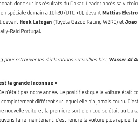
nnat, donc sur les résultats du Dakar. Leader après sa victoi
ir en spéciale demain à 10h20 (UTC +0), devant
Mattias Ekstr
nt devant
Henk Lategan
(Toyota Gazoo Racing W2RC) et
Joao 
Rally-Raid Portugal.
ci
pour retrouver les déclarations recueillies hier (
Nasser Al A
est la grande inconnue »
'était pas notre année. Le positif est que la voiture était co
 complètement différent sur lequel elle n’a jamais couru. C'e
ne nouvelle voiture ; la première sortie en course était au D
ouvons faire maintenant, c'est rendre la voiture plus rapide, f