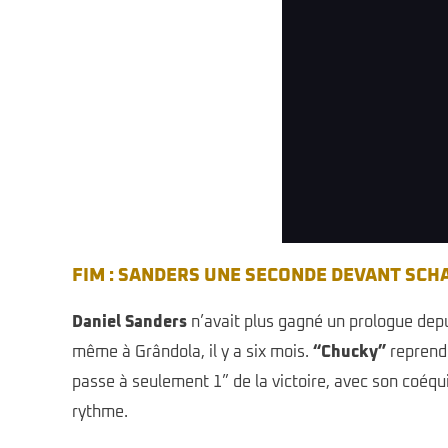
W2RC - bp Ultimate Rally-Raid 
FIM : SANDERS UNE SECONDE DEVANT SCH
Daniel Sanders
n’avait plus gagné un prologue depuis
même à Grândola, il y a six mois.
“Chucky”
reprend 
passe à seulement 1” de la victoire, avec son coéqu
rythme.