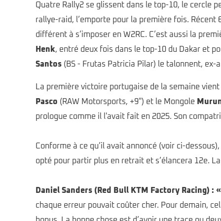
Quatre Rally2 se glissent dans le top-10, le cercle 
rallye-raid, l’emporte pour la première fois. Récent
différent à s’imposer en W2RC. C’est aussi la premi
Henk
, entré deux fois dans le top-10 du Dakar et p
Santos
(BS - Frutas Patricia Pilar) le talonnent, ex-
La première victoire portugaise de la semaine vien
Pasco
(RAW Motorsports, +9") et le Mongole
Murun
prologue comme il l'avait fait en 2025. Son compatr
Conforme à ce qu’il avait annoncé (voir ci-dessous),
opté pour partir plus en retrait et s’élancera 12e. 
Daniel Sanders (Red Bull KTM Factory Racing) : 
chaque erreur pouvait coûter cher. Pour demain, cela
bonus. La bonne chose est d’avoir une trace ou deux 