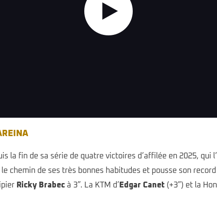
Portugal 2026 - Prologue Highlights
AREINA
 la fin de sa série de quatre victoires d’affilée en 2025, qui l’
le chemin de ses très bonnes habitudes et pousse son record
ipier
Ricky Brabec
à 3”. La KTM d’
Edgar Canet
(+3”) et la Hon