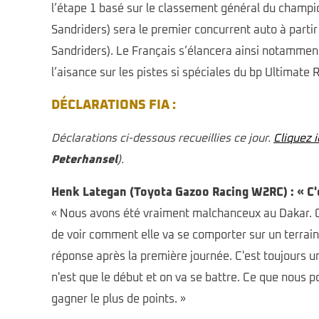
l’étape 1 basé sur le classement général du champio
Sandriders) sera le premier concurrent auto à part
Sandriders). Le Français s’élancera ainsi notamme
l’aisance sur les pistes si spéciales du bp Ultimate 
DÉCLARATIONS FIA :
Déclarations ci-dessous recueillies ce jour.
Cliquez i
Peterhansel
).
Henk Lategan (Toyota Gazoo Racing W2RC) : « C'
« Nous avons été vraiment malchanceux au Dakar. Ce n
de voir comment elle va se comporter sur un terrain
réponse après la première journée. C'est toujours u
n'est que le début et on va se battre. Ce que nous p
gagner le plus de points. »