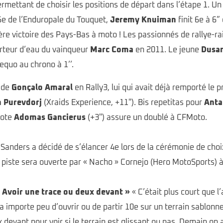
permettant de choisir les positions de départ dans l’étape 1. 
 6e de l’Enduropale du Touquet,
Jeremy Knuiman
finit 6e à 6”
ère victoire des Pays-Bas à moto ! Les passionnés de rallye-r
orteur d’eau du vainqueur
Marc Coma
en 2011. Le jeune
Dusan
aequo au chrono à 1’’.
t de
Gonçalo Amaral
en Rally3, lui qui avait déjà remporté le p
 Purevdorj
(Xraids Experience, +11"). Bis repetitas pour
Anta
iote
Adomas Gancierus
(+3") assure un doublé à CFMoto.
 Sanders a décidé de s’élancer 4e lors de la cérémonie de choix
La piste sera ouverte par « Nacho » Cornejo (Hero MotoSports) à
« Avoir une trace ou deux devant »
« C’était plus court que l
 importe peu d’ouvrir ou de partir 10e sur un terrain sablonne
devant pour voir si le terrain est glissant ou pas. Demain on 