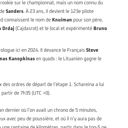
Un rookie sur le championnat, mais un nom connu du
 de
Sanders
. À 23 ans, il devient le 123e pilote
aid connaissent le nom de
Knuiman
pour son père,
 Drdaj
(Cajdasrot) et le local et expérimenté
Bruno
rologue ici en 2024. Il devance le Français
Steve
nas Kanopkinas
en quads : le Lituanien gagne le
 des ordres de départ de l’étape 1. Schareina a lui
 partir de 7h35 (UTC +0).
’an dernier où l’on avait un chrono de 5 minutes,
ux avec peu de poussière, et où il n’y aura pas de
a une centaine de kilomètres, partir dans le top-5 ne