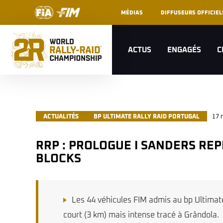
MÉDIAS
DIFFUSEURS OFFICIEL
ACTUS
ENGAGÉS
C
ACTUALITÉS
BP ULTIMATE RALLY RAID PORTUGAL
17 
RRP : PROLOGUE I SANDERS REPREND LES BONNES HABITUDES, LES AUTOS DANS LES STARTING-
BLOCKS
Les 44 véhicules FIM admis au bp Ultimate 
court (3 km) mais intense tracé à Grândola.